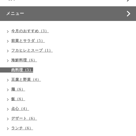
メニュー
今月のおすすめ（3）
前菜とサラダ（5）
フカヒレとスープ（1）
海鮮料理（6）
肉料理（5）
豆腐と野菜（4）
麺（6）
飯（6）
点心（4）
デザート（6）
ランチ（6）