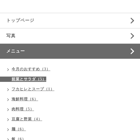
トップページ
写真
メニュー
今月のおすすめ（3）
前菜とサラダ（5）
フカヒレとスープ（1）
海鮮料理（6）
肉料理（5）
豆腐と野菜（4）
麺（6）
飯（6）