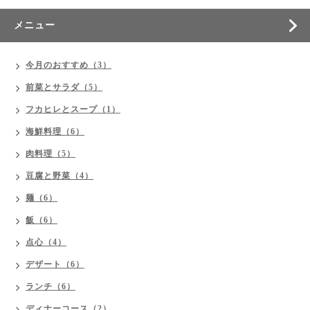
メニュー
今月のおすすめ（3）
前菜とサラダ（5）
フカヒレとスープ（1）
海鮮料理（6）
肉料理（5）
豆腐と野菜（4）
麺（6）
飯（6）
点心（4）
デザート（6）
ランチ（6）
ディナーコース（2）