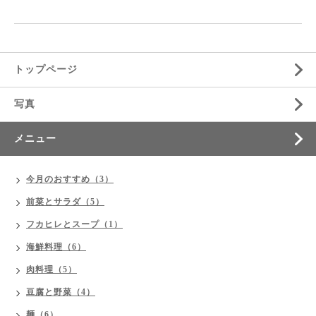
トップページ
写真
メニュー
今月のおすすめ（3）
前菜とサラダ（5）
フカヒレとスープ（1）
海鮮料理（6）
肉料理（5）
豆腐と野菜（4）
麺（6）