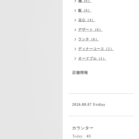
麺（6）
飯（6）
点心（4）
デザート（6）
ランチ（6）
ディナーコース（2）
オードブル（1）
店舗情報
2026.08.07 Friday
カウンター
Today :
43