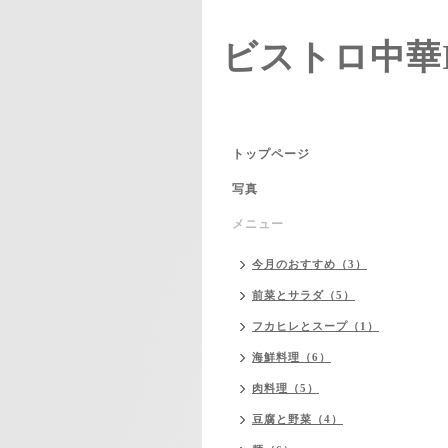
ビストロ中華I
トップページ
写真
メニュー
今月のおすすめ（3）
前菜とサラダ（5）
フカヒレとスープ（1）
海鮮料理（6）
肉料理（5）
豆腐と野菜（4）