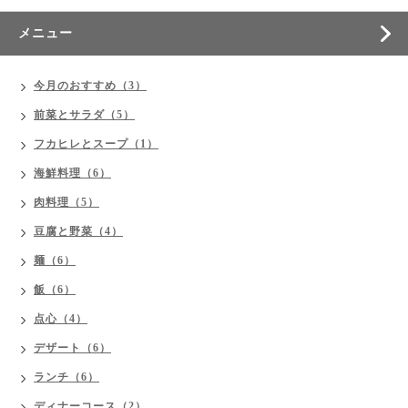
メニュー
今月のおすすめ（3）
前菜とサラダ（5）
フカヒレとスープ（1）
海鮮料理（6）
肉料理（5）
豆腐と野菜（4）
麺（6）
飯（6）
点心（4）
デザート（6）
ランチ（6）
ディナーコース（2）