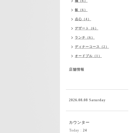
麺（6）
飯（6）
点心（4）
デザート（6）
ランチ（6）
ディナーコース（2）
オードブル（1）
店舗情報
2026.08.08 Saturday
カウンター
Today :
24