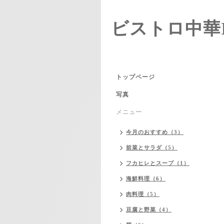
ビストロ中華I
トップページ
写真
メニュー
今月のおすすめ（3）
前菜とサラダ（5）
フカヒレとスープ（1）
海鮮料理（6）
肉料理（5）
豆腐と野菜（4）