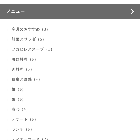
メニュー
今月のおすすめ（3）
前菜とサラダ（5）
フカヒレとスープ（1）
海鮮料理（6）
肉料理（5）
豆腐と野菜（4）
麺（6）
飯（6）
点心（4）
デザート（6）
ランチ（6）
ディナーコース（2）