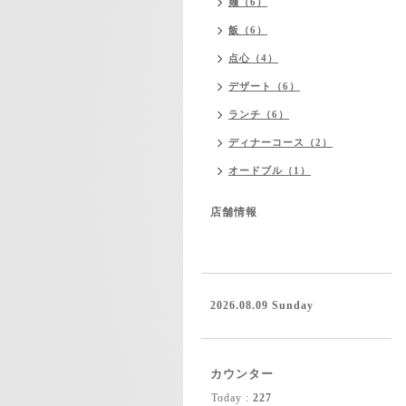
麺（6）
飯（6）
点心（4）
デザート（6）
ランチ（6）
ディナーコース（2）
オードブル（1）
店舗情報
2026.08.09 Sunday
カウンター
Today :
227