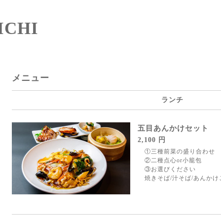
CHI
メニュー
ランチ
五目あんかけセット
2,100 円
①三種前菜の盛り合わせ
②二種点心
or
小籠包
③お選びください
焼きそば/汁そば/あんかけ