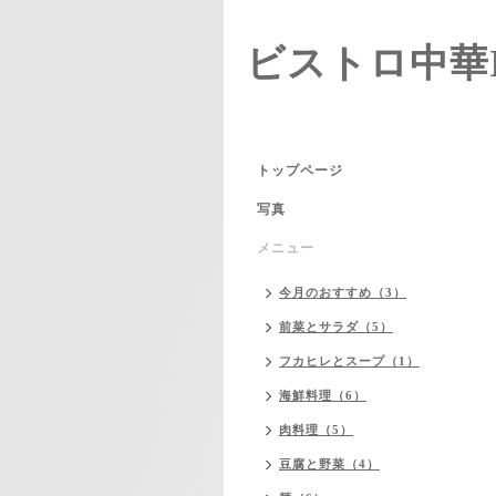
ビストロ中華I
トップページ
写真
メニュー
今月のおすすめ（3）
前菜とサラダ（5）
フカヒレとスープ（1）
海鮮料理（6）
肉料理（5）
豆腐と野菜（4）